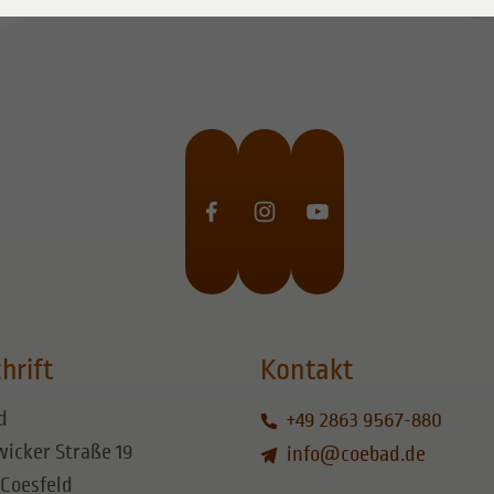
hrift
Kontakt
d
+49 2863 9567-880
icker Straße 19
info
@
coebad.de
 Coesfeld