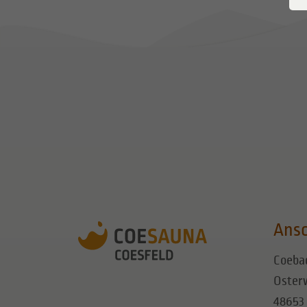
Ansc
Coeba
Osterw
48653