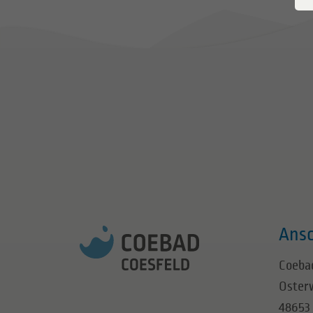
Ansc
Coeba
Osterw
48653