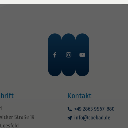
hrift
Kontakt
d
+49 2863 9567-880
icker Straße 19
info
@
coebad.de
 Coesfeld