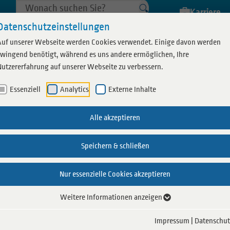
Karriere
Datenschutzeinstellungen
Auf unserer Webseite werden Cookies verwendet. Einige davon werden
zwingend benötigt, während es uns andere ermöglichen, Ihre
Nutzererfahrung auf unserer Webseite zu verbessern.
Essenziell
Analytics
Externe Inhalte
Saunalandschaft
Coebad Specials
Essen & Trinken
Sauna Specials
Weitere Bäde
Leider konnte kein Event gefunden werden
Alle akzeptieren
n
Coesauna
Events
Gastronomie
Veranstaltungen
Schwimmh
Speichern & schließen
d
Alles für Ihren Besuch
Schwimmkurse
Bäder im
Nur essenzielle Cookies akzeptieren
 planen
Schwimmabzeichen
Weitere Informationen anzeigen
belegung
Impressum
|
Datenschut