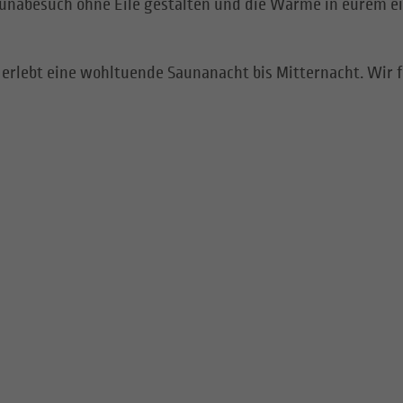
aunabesuch ohne Eile gestalten und die Wärme in eurem 
erlebt eine wohltuende Saunanacht bis Mitternacht. Wir f