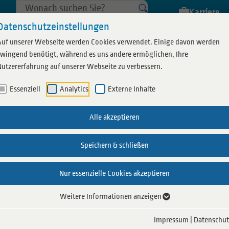
Karriere
Datenschutzeinstellungen
Auf unserer Webseite werden Cookies verwendet. Einige davon werden
zwingend benötigt, während es uns andere ermöglichen, Ihre
Nutzererfahrung auf unserer Webseite zu verbessern.
Essenziell
Analytics
Externe Inhalte
Saunalandschaft
Coebad Specials
Essen & Trinken
Sauna Specials
Weitere Bäde
Alle akzeptieren
unanacht
n
Coesauna
Events
Gastronomie
Veranstaltungen
Schwimmh
Speichern & schließen
d
Alles für Ihren Besuch
Schwimmkurse
Bäder im
Nur essenzielle Cookies akzeptieren
 planen
Schwimmabzeichen
eld
Weitere Informationen anzeigen
belegung
ttspreis
Impressum
|
Datenschut
önnt ihr euch auf einen entspannten Saunaabend freuen, 