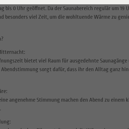
ag bis 0 Uhr geöffnet. Da der Saunabereich regulär um 19 U
nd besonders viel Zeit, um die wohltuende Wärme zu geni
h?
itternacht:
ffnungszeit bietet viel Raum für ausgedehnte Saunagänge
 Abendstimmung sorgt dafür, dass ihr den Alltag ganz hin
re:
d eine angenehme Stimmung machen den Abend zu einem k
.
lung: