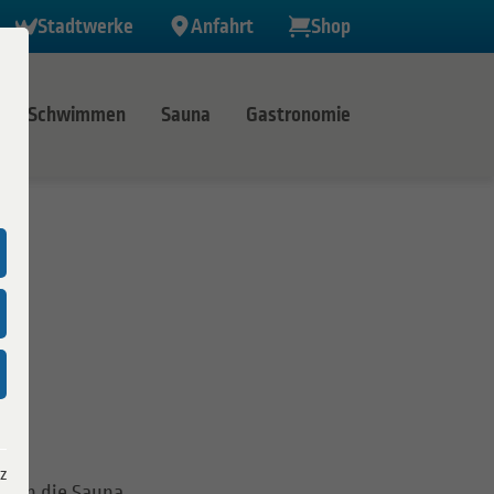
Stadtwerke
Anfahrt
Shop
Schwimmen
Sauna
Gastronomie
r
alle Lette
 Verbund
z
denn die Sauna