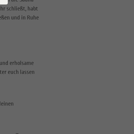
hr schließt, habt
eßen und in Ruhe
 und erholsame
ter euch lassen
leinen