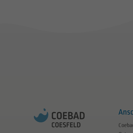
Ansc
Coeba