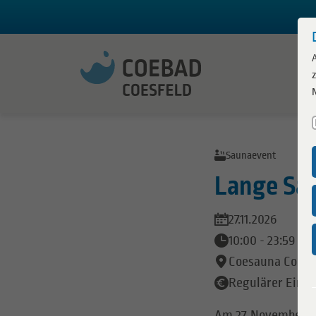
Zum Inhalt springen
Coebad
Saunaevent
Lange Sa
Becke
Freiba
27.11.2026
10:00 - 23:59
Besuch
Coesauna Coesf
Hallen
Regulärer Eintri
Am 27. November k